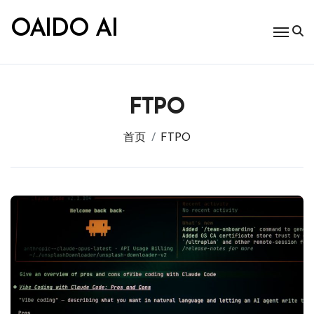
跳
转
OAIDO AI
到
内
容
FTPO
首页
FTPO