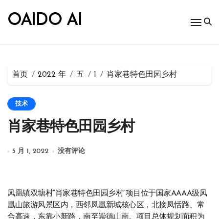
跳
转
OAIDO AI
到
内
容
首页
2022 年
五
1
肖家巷特色田园乡村
技术
肖家巷特色田园乡村
5 月 1, 2022
没有评论
凤凰镇双塘村“肖家巷特色田园乡村”项目位于国家AAAA级凤
凰山旅游风景区内，西邻凤凰新城核心区，北接凤恬路、常
合高速，东靠小新路，南至崇德山南。项目总体规划面积为