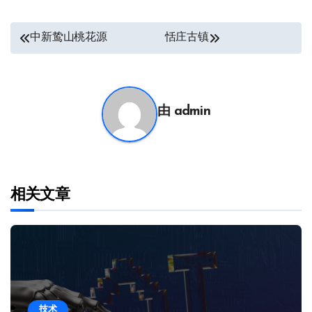
文
中新鸷山桃花源
恬庄古镇
章
导
航
由
admin
相关文章
技术