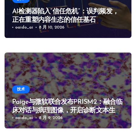
AI检测器陷入“信任危机”：误判频发，
正在重塑内容生态的信任基石
oaido_ai
8 月 10, 2026
技术
Paige与微软联合发布PRISM2：融合临
床对话与病理图像，开启诊断文本生成
新范式
oaido_ai
8 月 9, 2026