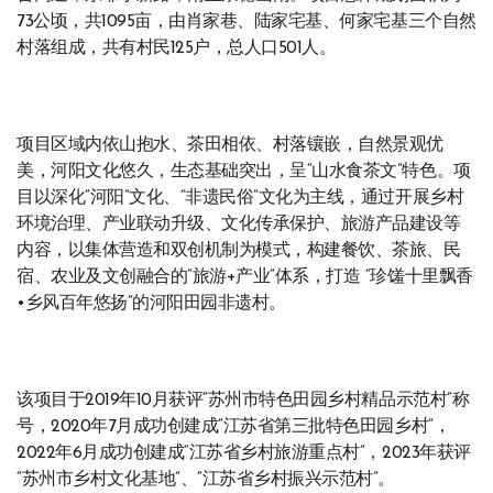
73公顷，共1095亩，由肖家巷、陆家宅基、何家宅基三个自然
村落组成，共有村民125户，总人口501人。
项目区域内依山抱水、茶田相依、村落镶嵌，自然景观优
美，河阳文化悠久，生态基础突出，呈“山水食茶文”特色。项
目以深化“河阳”文化、“非遗民俗”文化为主线，通过开展乡村
环境治理、产业联动升级、文化传承保护、旅游产品建设等
内容，以集体营造和双创机制为模式，构建餐饮、茶旅、民
宿、农业及文创融合的“旅游+产业”体系，打造 “珍馐十里飘香
•乡风百年悠扬”的河阳田园非遗村。
该项目于2019年10月获评“苏州市特色田园乡村精品示范村”称
号，2020年7月成功创建成“江苏省第三批特色田园乡村”，
2022年6月成功创建成“江苏省乡村旅游重点村”，2023年获评
“苏州市乡村文化基地”、“江苏省乡村振兴示范村”。