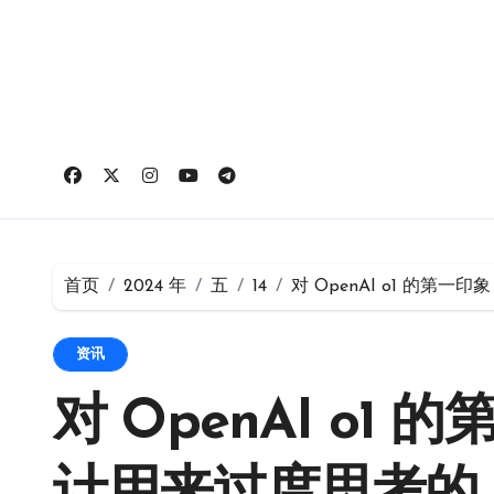
跳
转
到
内
容
首页
2024 年
五
14
对 OpenAI o1 的
资讯
对 OpenAI o1