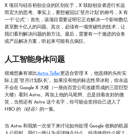
X 项目与硅谷初创企业的区别在于，X 鼓励创业者进行长远
而宏大的思考。事实上，要想被冠以“登月计划”的称号，X 有
一个“公式”：首先，该项目需要证明它正在解决一个影响数亿
甚至数十亿人的问题。其次，必须有一项突破性的技术，让
我们看到解决问题的新方法。最后，需要有一个激进的业务
或产品解决方案，听起来可能有点疯狂。
人工智能身体问题
很难想象有谁比
Astro Teller
更适合管理 X ，他选择的头衔实
际上是“登月计划队长”。如果没有他的标志性旱冰鞋，你永远
不会在 Google X 大楼（一座由百货公司改建而成的三层巨型
大楼）看到 Astro。再加上他的马尾辫、总是挂着友好的微
笑，当然还有 Astro 这个名字，你可能会觉得自己进入了
HBO 的
《硅谷》
的一集。
当 Astro 和我第一次坐下来讨论如何处理 Google 收购的机器
人公司时，我们一致认为
应该
做点什么。但该做些什么呢？