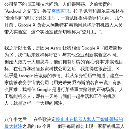
公司留下的员工和技术问题。人们很困惑。之前负责的
“Android 之父”安迪·鲁宾
突然离职
。拉里·佩奇和谢尔盖·布林在
“业余时间”偶尔飞过这里时，一直试图提供指导和方向。几个
月前，Google X 负责人阿斯特罗·泰勒同意将所有机器人人员
带入实验室，这个实验室被亲切地称为“登月工厂”。
我之所以报名，是因为 Astro 让我相信 Google X（或者简称
为 X，我们后来这样称呼它）与其他企业创新实验室不同。
创始人致力于大胆思考，他们拥有所谓的“耐心资本”来实现目
标。在创办和出售多家科技公司之后，我觉得这很合适。X
似乎是 Google 应该做的事情。我从亲身经历中知道，建立一
家能够改变宇宙的公司（用史蒂夫·乔布斯的名言来说）有多
么困难，我相信 Google 是进行某些重大赌注的正确场所。人
工智能机器人，即有一天将与我们一起生活和工作的机器
人，就是这样一个大胆的赌注。
八年半之后——在谷歌决定
停止其在机器人和人工智能领域的
最大赌注
之后的 18 个月——似乎每周都会出现一家新的机器人