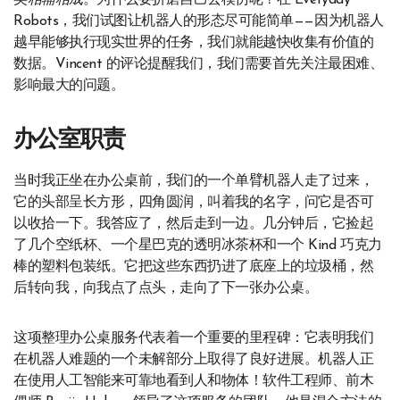
类
相辅相成
。为什么要折磨自己去模仿呢？在 Everyday
Robots，我们试图让机器人的形态尽可能简单——因为机器人
越早能够执行现实世界的任务，我们就能越快收集有价值的
数据。Vincent 的评论提醒我们，我们需要首先关注最困难、
影响最大的问题。
办公室职责
当时我正坐在办公桌前，我们的一个单臂机器人走了过来，
它的头部呈长方形，四角圆润，叫着我的名字，问它是否可
以收拾一下。我答应了，然后走到一边。几分钟后，它捡起
了几个空纸杯、一个星巴克的透明冰茶杯和一个 Kind 巧克力
棒的塑料包装纸。它把这些东西扔进了底座上的垃圾桶，然
后转向我，向我点了点头，走向了下一张办公桌。
这项整理办公桌服务代表着一个重要的里程碑：它表明我们
在机器人难题的一个未解部分上取得了良好进展。机器人正
在使用人工智能来可靠地看到人和物体！软件工程师、前木