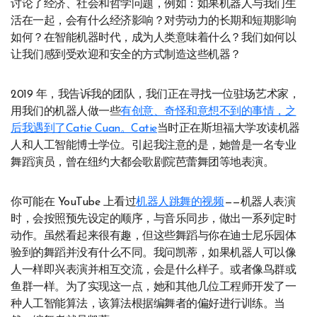
讨论了经济、社会和哲学问题，例如：如果机器人与我们生
活在一起，会有什么经济影响？对劳动力的长期和短期影响
如何？在智能机器时代，成为人类意味着什么？我们如何以
让我们感到受欢迎和安全的方式制造这些机器？
2019 年，我告诉我的团队，我们正在寻找一位驻场艺术家，
用我们的机器人做一些
有创意、奇怪和意想不到的事情，之
后我遇到了
Catie Cuan。Catie
当时正在斯坦福大学攻读机器
人和人工智能博士学位。引起我注意的是，她曾是一名专业
舞蹈演员，曾在纽约大都会歌剧院芭蕾舞团等地表演。
你可能在 YouTube 上看过
机器人跳舞的视频
——机器人表演
时，会按照预先设定的顺序，与音乐同步，做出一系列定时
动作。虽然看起来很有趣，但这些舞蹈与你在迪士尼乐园体
验到的舞蹈并没有什么不同。我问凯蒂，如果机器人可以像
人一样即兴表演并相互交流，会是什么样子。或者像鸟群或
鱼群一样。为了实现这一点，她和其他几位工程师开发了一
种人工智能算法，该算法根据编舞者的偏好进行训练。当