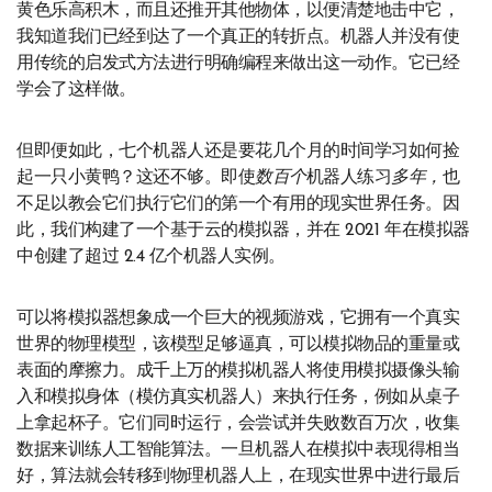
黄色乐高积木，而且还推开其他物体，以便清楚地击中它，
我知道我们已经到达了一个真正的转折点。机器人并没有使
用传统的启发式方法进行明确编程来做出这一动作。它已经
学会了这样做。
但即便如此，七个机器人还是要花几个月的时间学习如何捡
起一只小黄鸭？这还不够。即使
数百个
机器人练习
多年，
也
不足以教会它们执行它们的第一个有用的现实世界任务。因
此，我们构建了一个基于云的模拟器，并在 2021 年在模拟器
中创建了超过 2.4 亿个机器人实例。
可以将模拟器想象成一个巨大的视频游戏，它拥有一个真实
世界的物理模型，该模型足够逼真，可以模拟物品的重量或
表面的摩擦力。成千上万的模拟机器人将使用模拟摄像头输
入和模拟身体（模仿真实机器人）来执行任务，例如从桌子
上拿起杯子。它们同时运行，会尝试并失败数百万次，收集
数据来训练人工智能算法。一旦机器人在模拟中表现得相当
好，算法就会转移到物理机器人上，在现实世界中进行最后