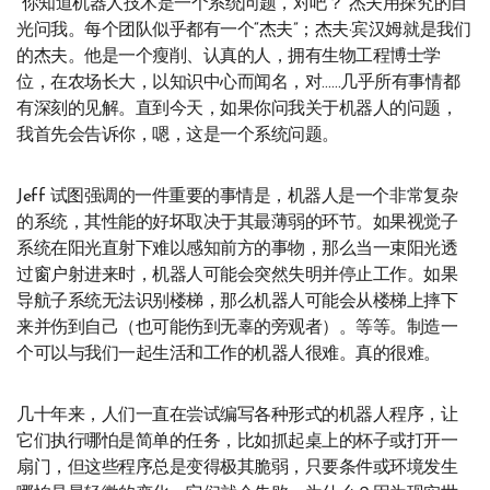
“你知道机器人技术是一个系统问题，对吧？”杰夫用探究的目
光问我。每个团队似乎都有一个“杰夫”；杰夫·宾汉姆就是我们
的杰夫。他是一个瘦削、认真的人，拥有生物工程博士学
位，在农场长大，以知识中心而闻名，对……几乎所有事情都
有深刻的见解。直到今天，如果你问我关于机器人的问题，
我首先会告诉你，嗯，这是一个系统问题。
Jeff 试图强调的一件重要的事情是，机器人是一个非常复杂
的系统，其性能的好坏取决于其最薄弱的环节。如果视觉子
系统在阳光直射下难以感知前方的事物，那么当一束阳光透
过窗户射进来时，机器人可能会突然失明并停止工作。如果
导航子系统无法识别楼梯，那么机器人可能会从楼梯上摔下
来并伤到自己（也可能伤到无辜的旁观者）。等等。制造一
个可以与我们一起生活和工作的机器人很难。真的很难。
几十年来，人们一直在尝试编写各种形式的机器人程序，让
它们执行哪怕是简单的任务，比如抓起桌上的杯子或打开一
扇门，但这些程序总是变得极其脆弱，只要条件或环境发生