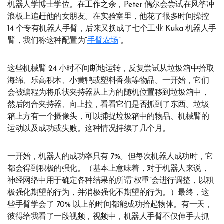
机器人学博士学位。在工作之余，Peter 偶尔会尝试在风筝冲
浪板上追赶他的女朋友。在实验室里，他花了很多时间操控
14 个专有机器人手臂，后来又换成了七个工业 Kuka 机器人手
臂，我们称这种配置为“
手臂农场
”。
这些机械臂 24 小时不间断地运转，反复尝试从垃圾箱中拾取
海绵、乐高积木、小黄鸭或塑料香蕉等物品。一开始，它们
会被编程为将爪状夹持器从上方的随机位置移到垃圾箱中，
然后闭合夹持器、向上拉，看看它们是否抓到了东西。垃圾
箱上方有一个摄像头，可以捕捉垃圾箱中的物品、机械臂的
运动以及成功或失败。这种情况持续了几个月。
一开始，机器人的成功率只有 7%。但每次机器人成功时，它
都会得到积极的强化。（基本上意味着，对于机器人来说，
神经网络中用于确定各种结果的所谓“权重”会进行调整，以积
极强化期望的行为，并消极强化不期望的行为。）最终，这
些手臂学会了 70% 以上的时间都能成功拾起物体。有一天，
彼得给我看了一段视频，视频中，机器人手臂不仅伸手去抓