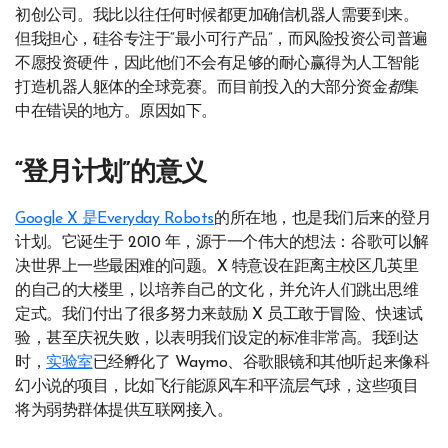
初创公司。我比以往任何时候都更加确信机器人需要到来。
但我担心，硅谷专注于“最小可行产品”，而风险投资公司普遍
不愿投资硬件，因此他们不会有足够的耐心赢得为人工智能
打造机器人躯体的全球竞赛。而目前投入的大部分资金
都
集
中在错误的地方。原因如下。
“登月计划”的意义
Google X 是Everyday Robots
的所在地，也是我们后来的登月
计划。它诞生于 2010 年，源于一个伟大的想法：谷歌可以解
决世界上一些最困难的问题。X 特意设在距离主校区几英里
的自己的大楼里，以培养自己的文化，并允许人们跳出思维
定式。我们付出了很多努力来鼓励 X 员工敢于冒险、快速试
验，甚至庆祝失败，以表明我们设定的标准非常高。我到达
时，
实验室
已经孵化了 Waymo、谷歌眼镜和其他听起来像科
幻小说的项目，比如飞行能源风车和平流层气球，这些项目
将为弱势群体提供互联网接入。