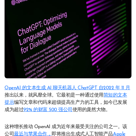
OpenAI 的文本生成 AI 聊天机器人 ChatGPT 自2022 年 11 月
推出以来，就风靡全球。它最初是一种通过使用
简短的文本
提示
编写文章和代码来超级提高生产力的工具，如今已发展
成为超过
92% 的财富 500 强公司
使用的庞然大物。
这种增长推动 OpenAI 成为近年来最受关注的公司之一。该
公司
最近与苹果合作，
即将推出生成式人工智能产品
Apple