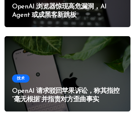
OpenAI 浏览器惊现高危漏洞，AI
Agent 或成黑客新跳板
技术
OpenAI 请求驳回苹果诉讼，称其指控
“毫无根据”并指责对方歪曲事实