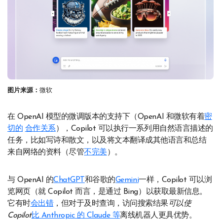
图片来源：
微软
在 OpenAI 模型的微调版本的支持下（OpenAI 和微软有着
密
切的
合作关系
），Copilot 可以执行一系列用自然语言描述的
任务，比如写诗和散文，以及将文本翻译成其他语言和总结
来自网络的资料（尽管
不完美
）。
与 OpenAI 的
ChatGPT
和谷歌的
Gemini
一样，Copilot 可以浏
览网页（就 Copilot 而言，是通过 Bing）以获取最新信息。
它有时
会出错
，但对于及时查询，访问搜索结果
可以使
Copilot
比 Anthropic 的 Claude 等
离线机器人更具优势。