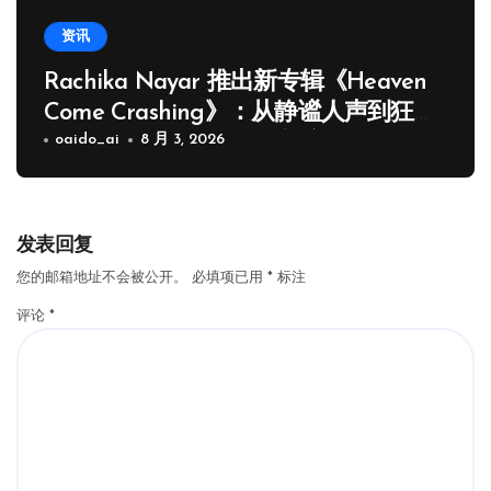
资讯
Rachika Nayar 推出新专辑《Heaven
Come Crashing》：从静谧人声到狂野
Drum and Bass 的华丽蜕变
oaido_ai
8 月 3, 2026
发表回复
您的邮箱地址不会被公开。
必填项已用
*
标注
评论
*