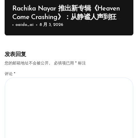
Rachika Nayar 推出新专辑《Heaven
Come Crashing》：从静谧人声到狂野
Drum and Bass 的华丽蜕变
oaido_ai
8 月 3, 2026
发表回复
您的邮箱地址不会被公开。
必填项已用
*
标注
评论
*