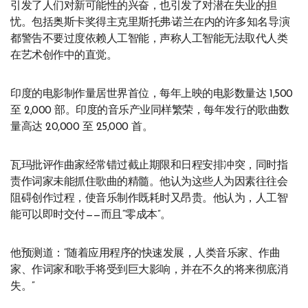
引发了人们对新可能性的兴奋，也引发了对潜在失业的担
忧。包括奥斯卡奖得主克里斯托弗·诺兰在内的许多知名导演
都警告不要过度依赖人工智能，声称人工智能无法取代人类
在艺术创作中的直觉。
印度的电影制作量居世界首位，每年上映的电影数量达 1,500
至 2,000 部。印度的音乐产业同样繁荣，每年发行的歌曲数
量高达 20,000 至 25,000 首。
瓦玛批评作曲家经常错过截止期限和日程安排冲突，同时指
责作词家未能抓住歌曲的精髓。他认为这些人为因素往往会
阻碍创作过程，使音乐制作既耗时又昂贵。他认为，人工智
能可以即时交付——而且“零成本”。
他预测道：“随着应用程序的快速发展，人类音乐家、作曲
家、作词家和歌手将受到巨大影响，并在不久的将来彻底消
失。”