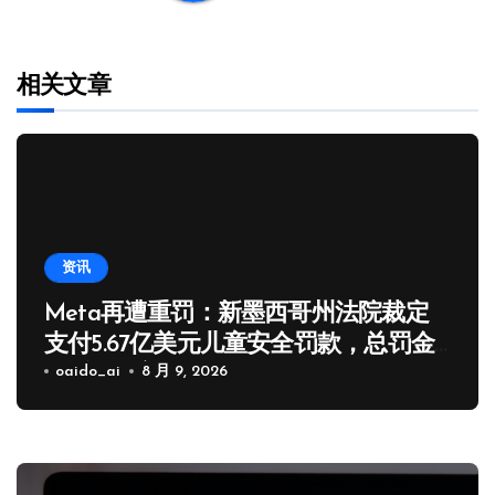
相关文章
资讯
Meta再遭重罚：新墨西哥州法院裁定
支付5.67亿美元儿童安全罚款，总罚金
逼近10亿美元
oaido_ai
8 月 9, 2026