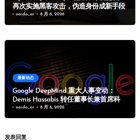
再次实施黑客攻击，伪造身份成新手段
oaido_ai
8 月 6, 2026
最新动态
Google DeepMind 重大人事变动：
Demis Hassabis 转任董事长兼首席科学
家，Koray Kavukcuoglu 接任 CEO
oaido_ai
8 月 6, 2026
发表回复