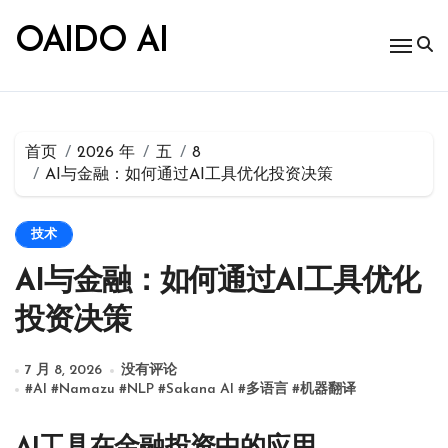
跳
转
OAIDO AI
到
内
容
首页
2026 年
五
8
AI与金融：如何通过AI工具优化投资决策
技术
AI与金融：如何通过AI工具优化
投资决策
7 月 8, 2026
没有评论
#
AI
#
Namazu
#
NLP
#
Sakana AI
#
多语言
#
机器翻译